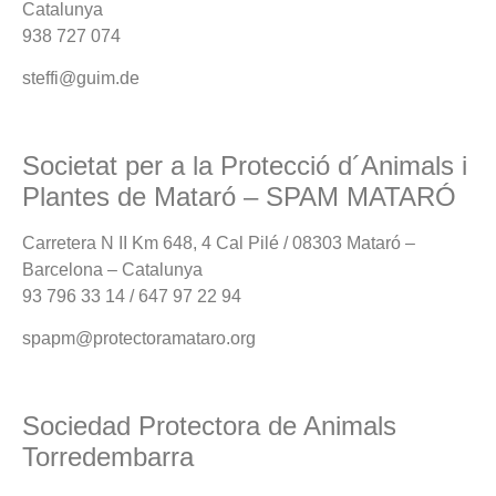
Catalunya
938 727 074
steffi@guim.de
Societat per a la Protecció d´Animals i
Plantes de Mataró – SPAM MATARÓ
Carretera N II Km 648, 4 Cal Pilé / 08303 Mataró –
Barcelona – Catalunya
93 796 33 14 / 647 97 22 94
spapm@protectoramataro.org
Sociedad Protectora de Animals
Torredembarra