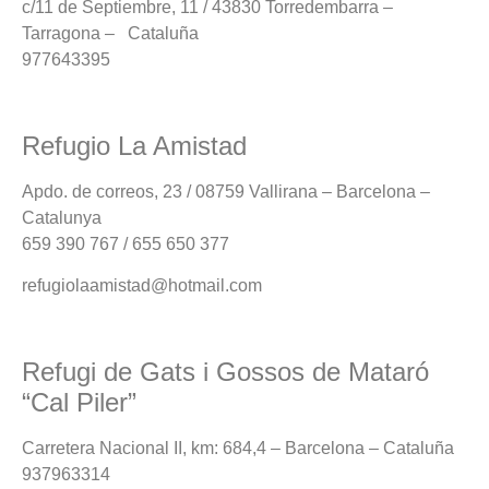
c/11 de Septiembre, 11 / 43830 Torredembarra –
Tarragona – Cataluña
977643395
Refugio La Amistad
Apdo. de correos, 23 / 08759 Vallirana – Barcelona –
Catalunya
659 390 767 / 655 650 377
refugiolaamistad@hotmail.com
Refugi de Gats i Gossos de Mataró
“Cal Piler”
Carretera Nacional II, km: 684,4 – Barcelona – Cataluña
937963314