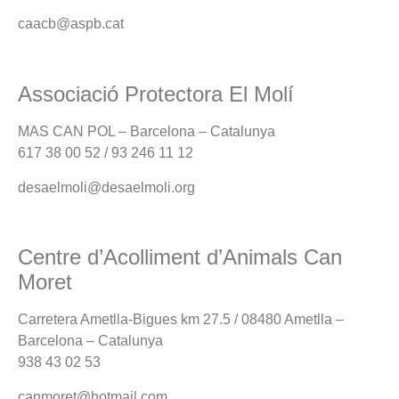
caacb@aspb.cat
Associació Protectora El Molí
MAS CAN POL – Barcelona – Catalunya
617 38 00 52 / 93 246 11 12
desaelmoli@desaelmoli.org
Centre d’Acolliment d’Animals Can
Moret
Carretera Ametlla-Bigues km 27.5 / 08480 Ametlla –
Barcelona – Catalunya
938 43 02 53
canmoret@hotmail.com